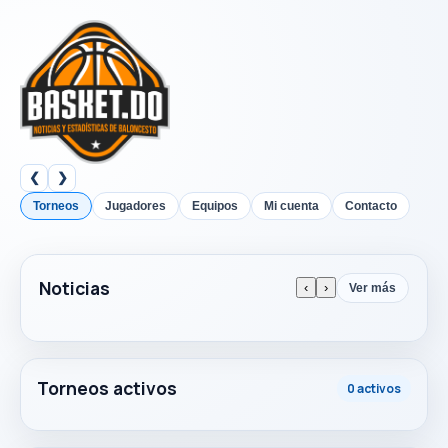
❮
❯
Torneos
Jugadores
Equipos
Mi cuenta
Contacto
Noticias
‹
›
Ver más
Torneos activos
0 activos