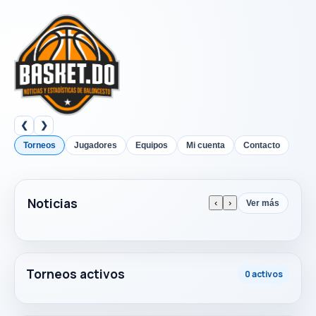
❮
❯
Torneos
Jugadores
Equipos
Mi cuenta
Contacto
Noticias
‹
›
Ver más
Torneos activos
0 activos