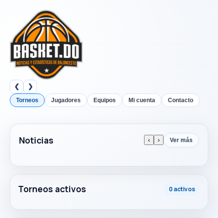
❮
❯
Torneos
Jugadores
Equipos
Mi cuenta
Contacto
Noticias
‹
›
Ver más
Torneos activos
0 activos