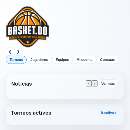
❮
❯
Torneos
Jugadores
Equipos
Mi cuenta
Contacto
Noticias
‹
›
Ver más
Torneos activos
0 activos