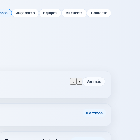
neos
Jugadores
Equipos
Mi cuenta
Contacto
‹
›
Ver más
0 activos