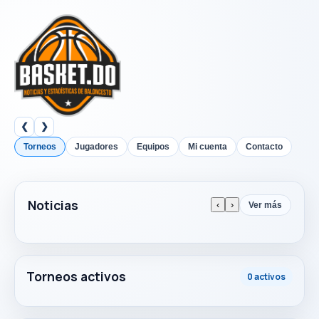
❮
❯
Torneos
Jugadores
Equipos
Mi cuenta
Contacto
Noticias
‹
›
Ver más
Torneos activos
0 activos