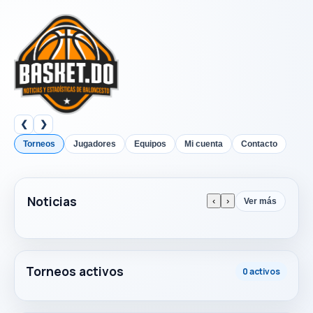
❮
❯
Torneos
Jugadores
Equipos
Mi cuenta
Contacto
Noticias
‹
›
Ver más
Torneos activos
0 activos