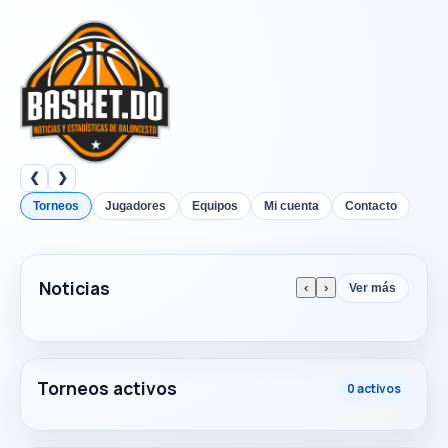
❮
❯
Torneos
Jugadores
Equipos
Mi cuenta
Contacto
Noticias
‹
›
Ver más
Torneos activos
0 activos