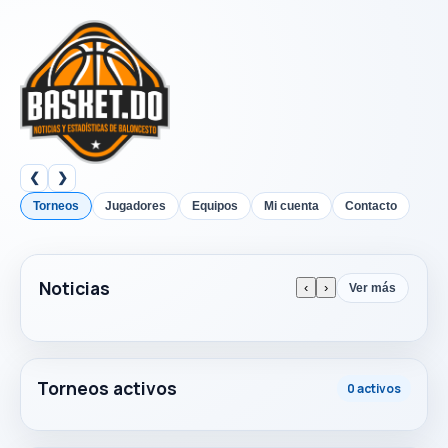
❮
❯
Torneos
Jugadores
Equipos
Mi cuenta
Contacto
Noticias
‹
›
Ver más
Torneos activos
0 activos