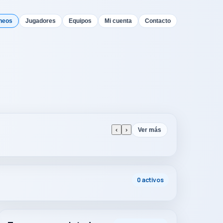
neos
Jugadores
Equipos
Mi cuenta
Contacto
‹
›
Ver más
0 activos