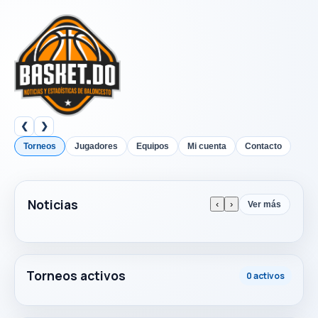
❮
❯
Torneos
Jugadores
Equipos
Mi cuenta
Contacto
Noticias
‹
›
Ver más
Torneos activos
0 activos