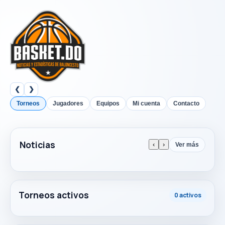
❮
❯
Torneos
Jugadores
Equipos
Mi cuenta
Contacto
Noticias
‹
›
Ver más
Torneos activos
0 activos