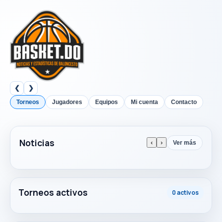
❮
❯
Torneos
Jugadores
Equipos
Mi cuenta
Contacto
Noticias
‹
›
Ver más
Torneos activos
0 activos