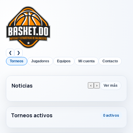
❮
❯
Torneos
Jugadores
Equipos
Mi cuenta
Contacto
Noticias
‹
›
Ver más
Torneos activos
0 activos