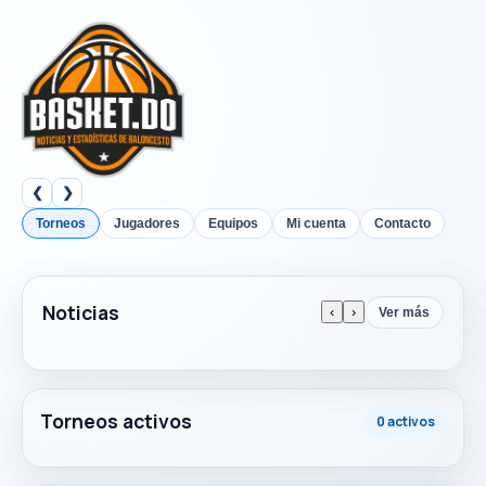
❮
❯
Torneos
Jugadores
Equipos
Mi cuenta
Contacto
Noticias
‹
›
Ver más
Torneos activos
0 activos