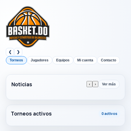
❮
❯
Torneos
Jugadores
Equipos
Mi cuenta
Contacto
Noticias
‹
›
Ver más
Torneos activos
0 activos