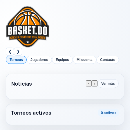
❮
❯
Torneos
Jugadores
Equipos
Mi cuenta
Contacto
Noticias
‹
›
Ver más
Torneos activos
0 activos