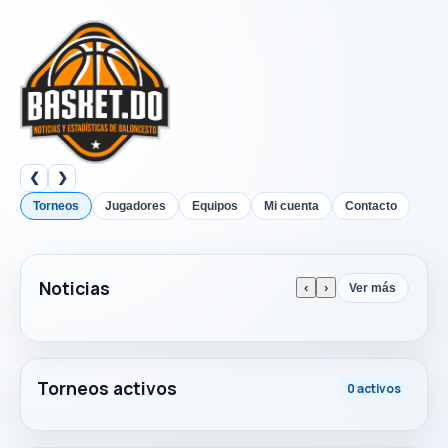
❮
❯
Torneos
Jugadores
Equipos
Mi cuenta
Contacto
Noticias
‹
›
Ver más
Torneos activos
0 activos