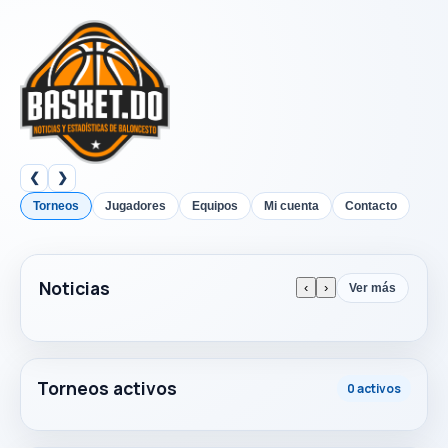
❮
❯
Torneos
Jugadores
Equipos
Mi cuenta
Contacto
Noticias
‹
›
Ver más
Torneos activos
0 activos