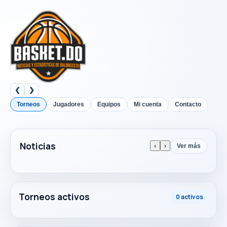
❮
❯
Torneos
Jugadores
Equipos
Mi cuenta
Contacto
Noticias
‹
›
Ver más
Torneos activos
0 activos