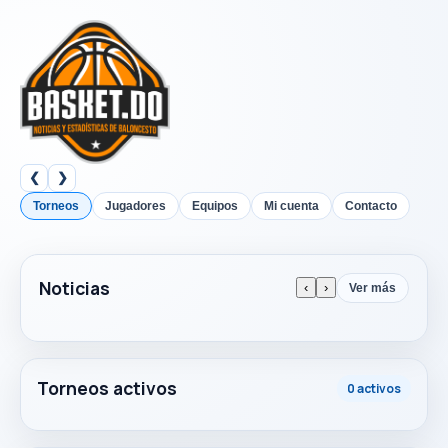
❮
❯
Torneos
Jugadores
Equipos
Mi cuenta
Contacto
Noticias
‹
›
Ver más
Torneos activos
0 activos