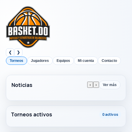
❮
❯
Torneos
Jugadores
Equipos
Mi cuenta
Contacto
Noticias
‹
›
Ver más
Torneos activos
0 activos