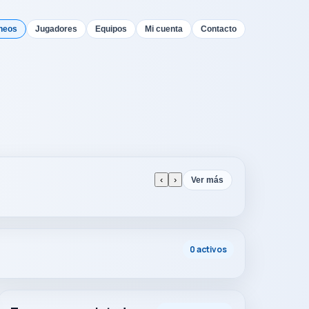
neos
Jugadores
Equipos
Mi cuenta
Contacto
‹
›
Ver más
0 activos