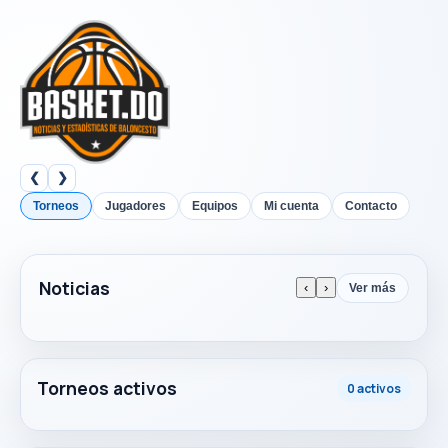
❮
❯
Torneos
Jugadores
Equipos
Mi cuenta
Contacto
Noticias
‹
›
Ver más
Torneos activos
0 activos