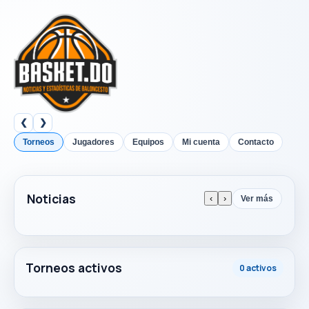
❮
❯
Torneos
Jugadores
Equipos
Mi cuenta
Contacto
Noticias
‹
›
Ver más
Torneos activos
0 activos