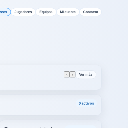
neos
Jugadores
Equipos
Mi cuenta
Contacto
‹
›
Ver más
0 activos