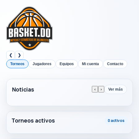
❮
❯
Torneos
Jugadores
Equipos
Mi cuenta
Contacto
Noticias
‹
›
Ver más
Torneos activos
0 activos