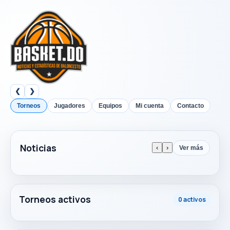
❮
❯
Torneos
Jugadores
Equipos
Mi cuenta
Contacto
Noticias
‹
›
Ver más
Torneos activos
0 activos