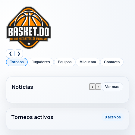
❮
❯
Torneos
Jugadores
Equipos
Mi cuenta
Contacto
Noticias
‹
›
Ver más
Torneos activos
0 activos