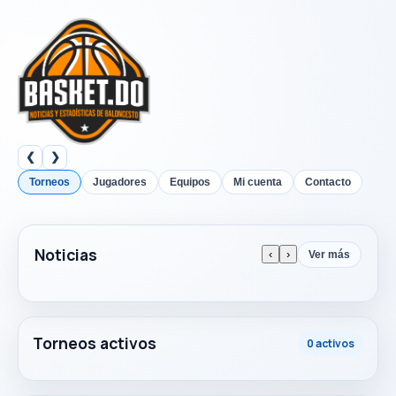
❮
❯
Torneos
Jugadores
Equipos
Mi cuenta
Contacto
Noticias
‹
›
Ver más
Torneos activos
0 activos