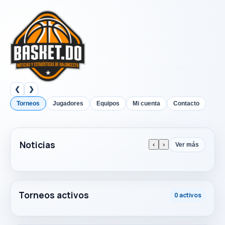
❮
❯
Torneos
Jugadores
Equipos
Mi cuenta
Contacto
Noticias
‹
›
Ver más
Torneos activos
0 activos