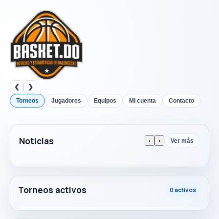
❮
❯
Torneos
Jugadores
Equipos
Mi cuenta
Contacto
Noticias
‹
›
Ver más
Torneos activos
0 activos