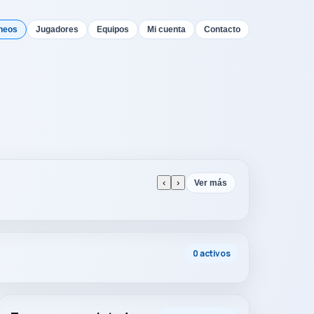
neos
Jugadores
Equipos
Mi cuenta
Contacto
‹
›
Ver más
0 activos