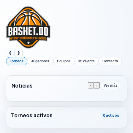
❮
❯
Torneos
Jugadores
Equipos
Mi cuenta
Contacto
Noticias
‹
›
Ver más
Torneos activos
0 activos