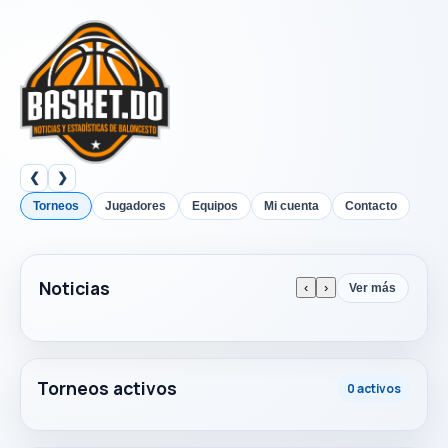
❮
❯
Torneos
Jugadores
Equipos
Mi cuenta
Contacto
Noticias
‹
›
Ver más
Torneos activos
0 activos