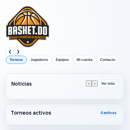
❮
❯
Torneos
Jugadores
Equipos
Mi cuenta
Contacto
Noticias
‹
›
Ver más
Torneos activos
0 activos