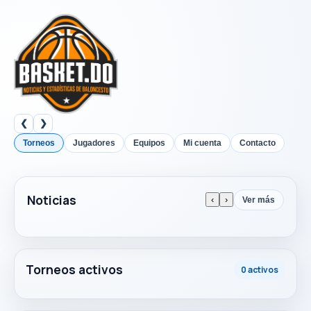
❮
❯
Torneos
Jugadores
Equipos
Mi cuenta
Contacto
Noticias
‹
›
Ver más
Torneos activos
0 activos