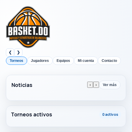
❮
❯
Torneos
Jugadores
Equipos
Mi cuenta
Contacto
Noticias
‹
›
Ver más
Torneos activos
0 activos