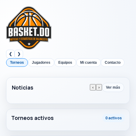
❮
❯
Torneos
Jugadores
Equipos
Mi cuenta
Contacto
Noticias
‹
›
Ver más
Torneos activos
0 activos