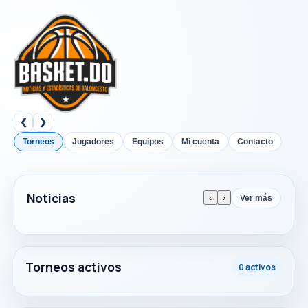
❮
❯
Torneos
Jugadores
Equipos
Mi cuenta
Contacto
Noticias
‹
›
Ver más
Torneos activos
0 activos