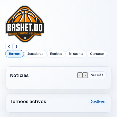
❮
❯
Torneos
Jugadores
Equipos
Mi cuenta
Contacto
Noticias
‹
›
Ver más
Torneos activos
0 activos