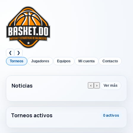
❮
❯
Torneos
Jugadores
Equipos
Mi cuenta
Contacto
Noticias
‹
›
Ver más
Torneos activos
0 activos