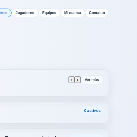
neos
Jugadores
Equipos
Mi cuenta
Contacto
‹
›
Ver más
0 activos