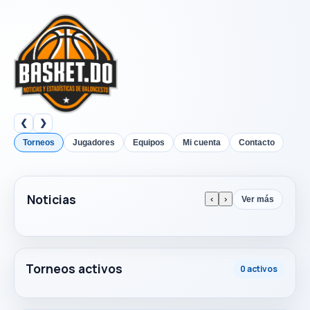
❮
❯
Torneos
Jugadores
Equipos
Mi cuenta
Contacto
Noticias
‹
›
Ver más
Torneos activos
0 activos