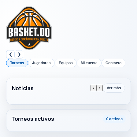
❮
❯
Torneos
Jugadores
Equipos
Mi cuenta
Contacto
Noticias
‹
›
Ver más
Torneos activos
0 activos