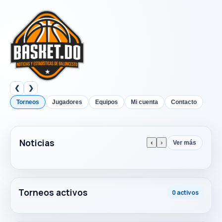
❮
❯
Torneos
Jugadores
Equipos
Mi cuenta
Contacto
Noticias
‹
›
Ver más
Torneos activos
0 activos