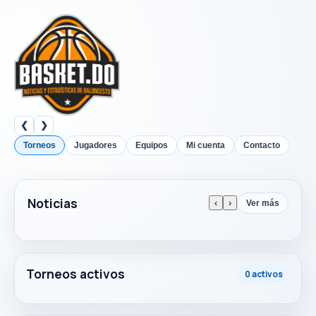
❮
❯
Torneos
Jugadores
Equipos
Mi cuenta
Contacto
Noticias
‹
›
Ver más
Torneos activos
0 activos