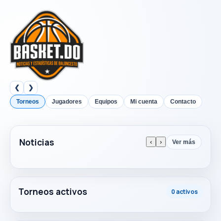
❮
❯
Torneos
Jugadores
Equipos
Mi cuenta
Contacto
Noticias
‹
›
Ver más
Torneos activos
0 activos