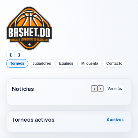
❮
❯
Torneos
Jugadores
Equipos
Mi cuenta
Contacto
Noticias
‹
›
Ver más
Torneos activos
0 activos