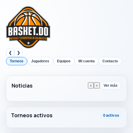
❮
❯
Torneos
Jugadores
Equipos
Mi cuenta
Contacto
Noticias
‹
›
Ver más
Torneos activos
0 activos